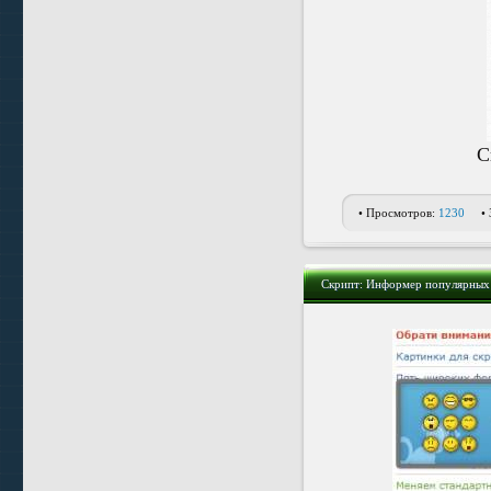
С
• Просмотров:
1230
•
Скрипт: Информер популярных 