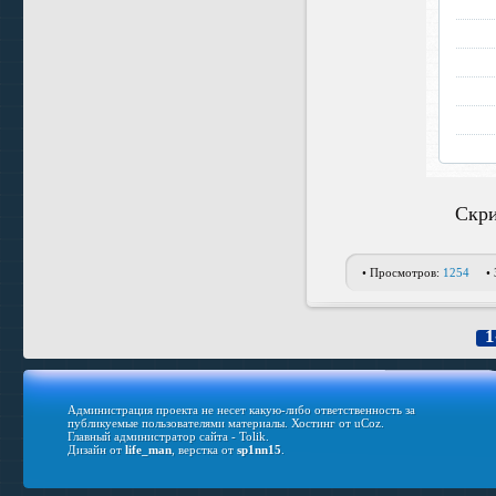
Скри
• Просмотров:
1254
•
1
Администрация проекта не несет какую-либо ответственность за
публикуемые пользователями материалы.
Хостинг от
uCoz
.
Главный администратор сайта - Tolik.
Дизайн от
life_man
, верстка от
sp1nn15
.