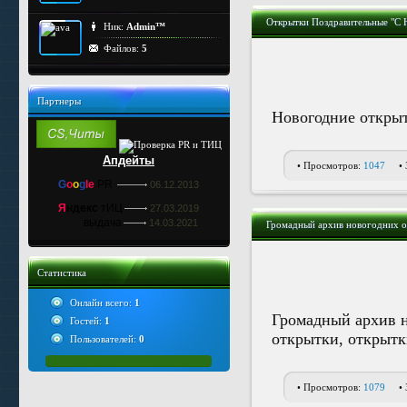
Открытки Поздравительные "С 
Ник:
Admin™
Файлов:
5
Партнеры
Новогодние откры
Апдейты
• Просмотров:
1047
•
G
o
o
g
le
PR
06.12.2013
Я
ндекс
тИЦ
27.03.2019
выдача
14.03.2021
Громадный архив новогодних о
Статистика
Онлайн всего:
1
Громадный архив н
Гостей:
1
открытки, открытки
Пользователей:
0
• Просмотров:
1079
•