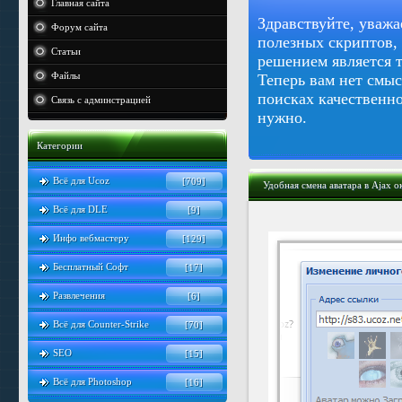
Главная сайта
Здравствуйте, уважа
Форум сайта
полезных скриптов,
Статьи
решением является 
Файлы
Теперь вам нет смыс
поисках качественно
Связь с админстрацией
нужно.
Категории
Всё для Ucoz
[709]
Удобная смена аватара в Ajax 
Всё для DLE
[9]
Инфо вебмастеру
[129]
Бесплатный Софт
[17]
Развлечения
[6]
Всё для Counter-Strike
[70]
SEO
[15]
Всё для Photoshop
[16]