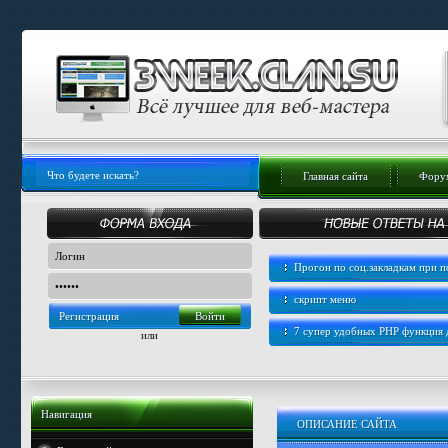
Главная сайта
Форум
Прогон по соц.закладкам при
скрипт меню
Регистрация
7 супер удобных PHP функция
или
Навигация
ОПИСАНИЕ САЙТА