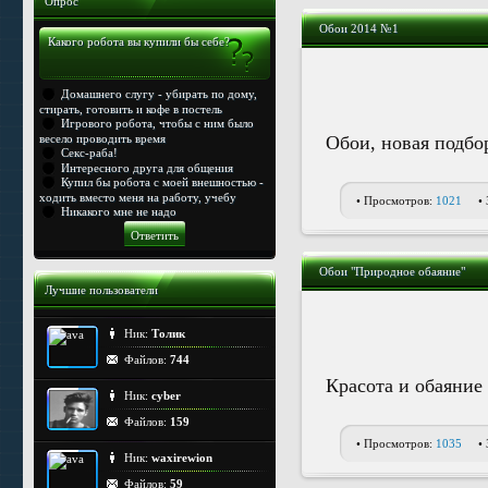
Опрос
Обои 2014 №1
Какого робота вы купили бы себе?
Домашнего слугу - убирать по дому,
стирать, готовить и кофе в постель
Игрового робота, чтобы с ним было
весело проводить время
Обои, новая подбо
Секс-раба!
Интересного друга для общения
Купил бы робота с моей внешностью -
ходить вместо меня на работу, учебу
• Просмотров:
1021
•
Никакого мне не надо
Обои "Природное обаяние"
Лучшие пользователи
Ник:
Толик
Файлов:
744
Красота и обаяние
Ник:
cyber
Файлов:
159
• Просмотров:
1035
•
Ник:
waxirewion
Файлов:
59