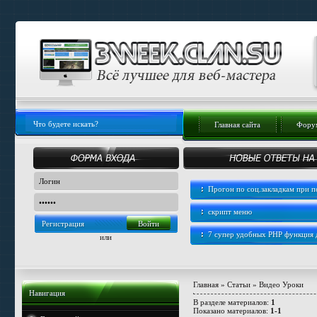
Главная сайта
Форум
Прогон по соц.закладкам при
скрипт меню
Регистрация
7 супер удобных PHP функция
или
Главная
»
Статьи
» Видео Уроки
Навигация
В разделе материалов
:
1
Показано материалов
:
1-1