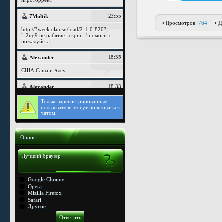
• Просмотров:
764
• 
Только
зарегистрированные
пользователи могут пользоваться
чатом.
Опрос
Лучший браузер
Google Chrome
Opera
Mizilla Firefox
Safari
Другое...