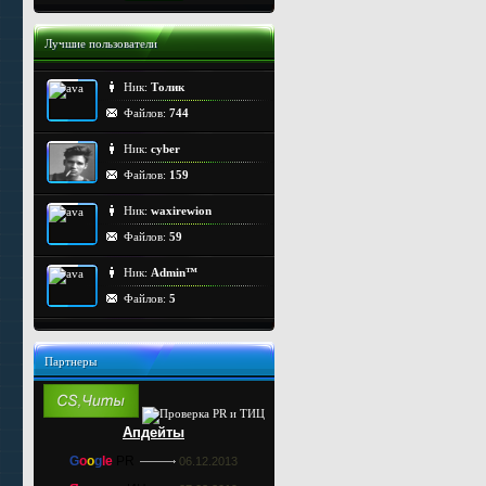
Лучшие пользователи
Ник:
Толик
Файлов:
744
Ник:
cyber
Файлов:
159
Ник:
waxirewion
Файлов:
59
Ник:
Admin™
Файлов:
5
Партнеры
Апдейты
G
o
o
g
le
PR
06.12.2013