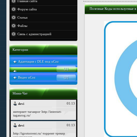
Главная сайта
Полезные Коды используемые в
Форум сайта
Статьи
Файлы
Связь с админстрацией
Категории
Адаптация с DLE под uCoz
[1]
Видео uCoz
[0]
Мини-Чат