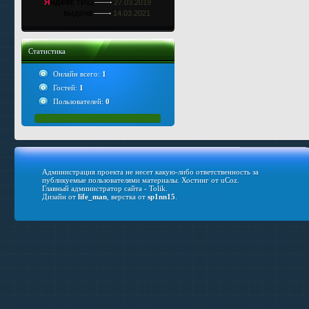
Я
ндекс
тИЦ
27.03.2019
выдача
14.03.2021
Статистика
Онлайн всего:
1
Гостей:
1
Пользователей:
0
Администрация проекта не несет какую-либо ответственность за
публикуемые пользователями материалы.
Хостинг от
uCoz
.
Главный администратор сайта - Tolik.
Дизайн от
life_man
, верстка от
sp1nn15
.