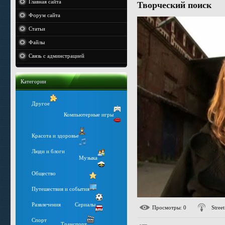
Главная сайта
Творческий поиск
Форум сайта
Статьи
Файлы
Связь с админстрацией
Категории
Другое
Компьютерные игры
Красота и здоровье
Люди и блоги
Музыка
Общество
Путешествия и события
Развлечения
Сериалы
Просмотры
: 0
Stree
Спорт
Транспорт