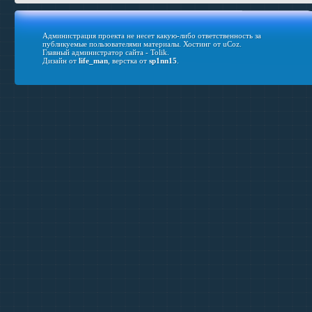
Администрация проекта не несет какую-либо ответственность за
публикуемые пользователями материалы.
Хостинг от
uCoz
.
Главный администратор сайта - Tolik.
Дизайн от
life_man
, верстка от
sp1nn15
.