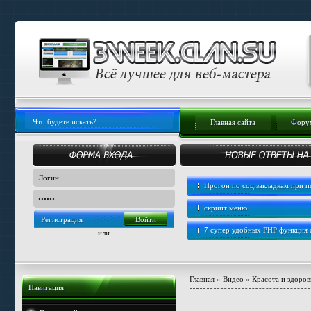
Главная сайта
Форум
Прогон по соц.закладкам при
скрипт меню
Регистрация
7 супер удобных PHP функция
или
Главная
»
Видео
»
Красота и здоров
Навигация