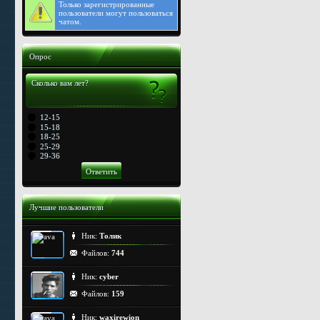
Только
зарегистрированные
пользователи могут пользоваться
чатом.
Опрос
Сколько вам лет?
12-15
15-18
18-25
25-29
29-36
Лучшие пользователи
Ник:
Толик
Файлов:
744
Ник:
cyber
Файлов:
159
Ник:
waxirewion