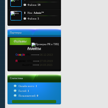
Файлов:
59
Ник:
Admin™
Файлов:
5
Партнеры
Апдейты
G
o
o
g
le
PR
06.12.2013
Я
ндекс
тИЦ
27.03.2019
выдача
14.03.2021
Статистика
Онлайн всего:
1
Гостей:
1
Пользователей:
0