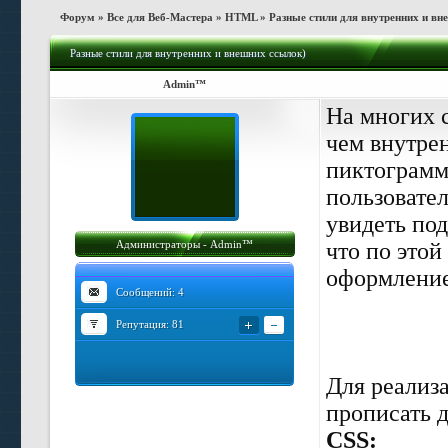
Форум
»
Все для Веб-Мастера
»
HTML
»
Разные стили для внутренних и вн
Разные стили для внутренних и внешних ссылок)
Admin™
На многих 
чем внутрен
пиктограммк
пользовате
увидеть под
Администраторы - Admin™
что по этой
оформление
Сообщений: 4
Репутация:
81
Для реализа
прописать 
CSS: