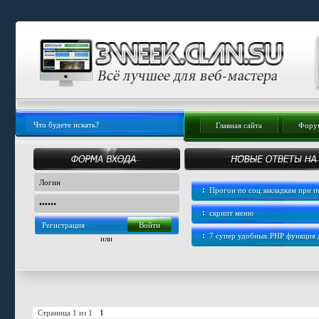
Главная сайта
Форум
Прогон по соц.закладкам при
скрипт меню
Регистрация
7 супер удобных PHP функция
или
Страница
1
из
1
1