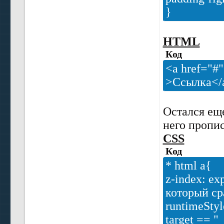
}
HTML
Код
<a href="#"
>Ссылка</
Остался ещ
него пропи
CSS
Код
* html a{
z-index: ex
который ср
runtimeStyl
target == "