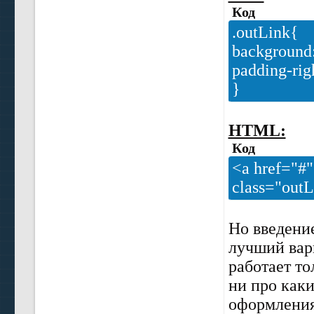
Код
.outLink{
background:
padding-rig
}
HTML:
Код
<a href="#"
class="out
Но введение
лучший вари
работает то
ни про каки
оформления 