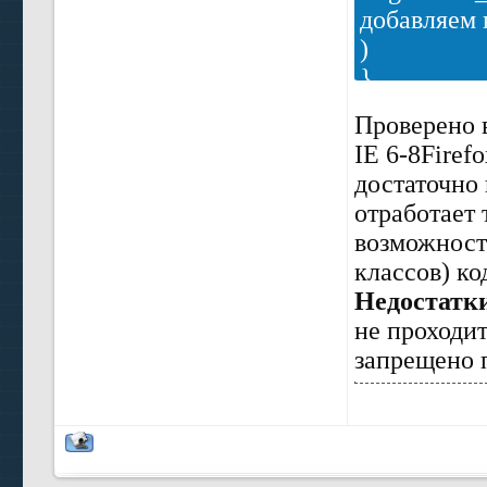
добавляем 
)
}
* html a.ou
Проверено 
background:
IE 6-8Firefo
padding-rig
достаточно
}
отработает 
возможност
классов) к
Недостатк
не проходит
запрещено п