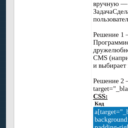
вручную — 
ЗадачаСдел
пользовател
Решение 1 
Программис
дружелюбно
CMS (напри
и выбирает 
Решение 2 
target="_bl
CSS:
Код
a[target="_
background:
padding-rig