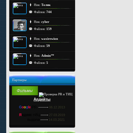
Ник:
Толик
Файлов:
744
Ник:
cyber
Файлов:
159
Ник:
waxirewion
Файлов:
59
Ник:
Admin™
Файлов:
5
Партнеры
Апдейты
G
o
o
g
le
PR
06.12.2013
Я
ндекс
тИЦ
27.03.2019
выдача
14.03.2021