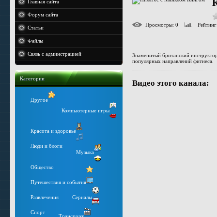
Главная сайта
Форум сайта
Просмотры
: 0
Рейтинг
Статьи
Файлы
Связь с админстрацией
Знаменитый британский инструктор,
популярных направлений фитнеса.
Категории
Видео этого канала
:
Другое
Компьютерные игры
Красота и здоровье
Люди и блоги
Музыка
Общество
Путешествия и события
Развлечения
Сериалы
Спорт
Транспорт