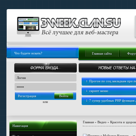
Главная сайта
Форум
Прогон по соц.закладкам при
скрипт меню
Регистрация
7 супер удобных PHP функция
или
Главная
»
Видео
»
Красота и здоров
Навигация