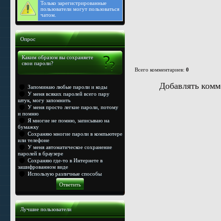
Только
зарегистрированные
пользователи могут пользоваться
чатом.
Опрос
Каким образом вы сохраняете
свои пароли?
Всего комментариев
:
0
Добавлять комм
Запоминаю любые пароли и коды
У меня всяких паролей всего пару
штук, могу запомнить
У меня просто легкие пароли, потому
и помню
Я многие не помню, записываю на
бумажку
Сохраняю многие пароли в компьютере
или телефоне
У меня автоматическое сохранение
паролей в браузере
Сохраняю где-то в Интернете в
зашифрованном виде
Использую различные способы
Лучшие пользователи