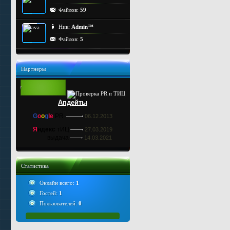
Файлов:
59
Ник:
Admin™
Файлов:
5
Партнеры
Апдейты
G
o
o
g
le
PR
06.12.2013
Я
ндекс
тИЦ
27.03.2019
выдача
14.03.2021
Статистика
Онлайн всего:
1
Гостей:
1
Пользователей:
0