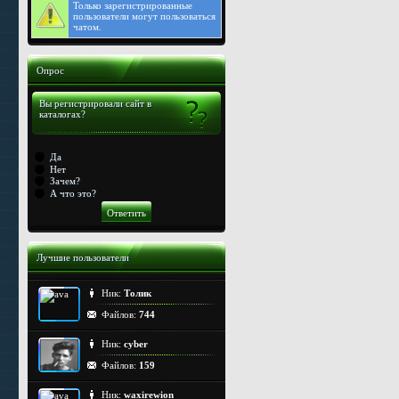
Только
зарегистрированные
пользователи могут пользоваться
чатом.
Опрос
Вы регистрировали сайт в
каталогах?
Да
Нет
Зачем?
А что это?
Лучшие пользователи
Ник:
Толик
Файлов:
744
Ник:
cyber
Файлов:
159
Ник:
waxirewion