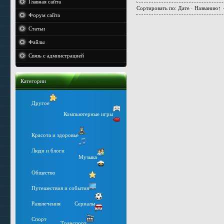
Главная сайта
Сортировать по
:
Дате
·
Названию
↑
Форум сайта
Статьи
Файлы
Связь с админстрацией
Категории
Другое
Компьютерные игры
Красота и здоровье
Люди и блоги
Музыка
Общество
Путешествия и события
Развлечения
Сериалы
Спорт
Транспорт