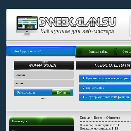
Главная сайта
Форум
Прогон по соц.закладкам при
скрипт меню
Регистрация
7 супер удобных PHP функция
или
Главная
»
Видео
»
Общество
Навигация
В категории материалов
:
34
Показано материалов
:
1-15