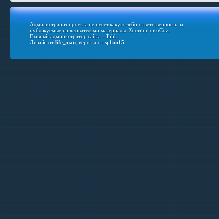
Администрация проекта не несет какую-либо ответственность за
публикуемые пользователями материалы.
Хостинг от
uCoz
.
Главный администратор сайта - Tolik.
Дизайн от
life_man
, верстка от
sp1nn15
.