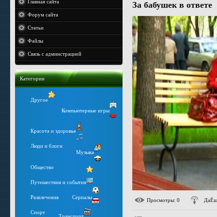
Главная сайта
За бабушек в ответе
Форум сайта
Статьи
Файлы
Связь с админстрацией
Категории
Другое
Компьютерные игры
Красота и здоровье
Люди и блоги
Музыка
Общество
Путешествия и события
Развлечения
Сериалы
Просмотры
: 0
ДаЁш
Спорт
Транспорт