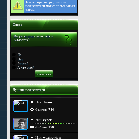
Только
зарегистрированные
пользователи могут пользоваться
чатом.
Опрос
Вы регистрировали сайт в
каталогах?
Да
Нет
Зачем?
А что это?
Лучшие пользователи
Ник:
Толик
Файлов:
744
Ник:
cyber
Файлов:
159
Ник:
waxirewion