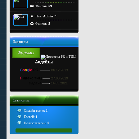
Файлов:
59
Ник:
Admin™
Файлов:
5
Партнеры
Апдейты
G
o
o
g
le
PR
06.12.2013
Я
ндекс
тИЦ
27.03.2019
выдача
14.03.2021
Статистика
Онлайн всего:
1
Гостей:
1
Пользователей:
0