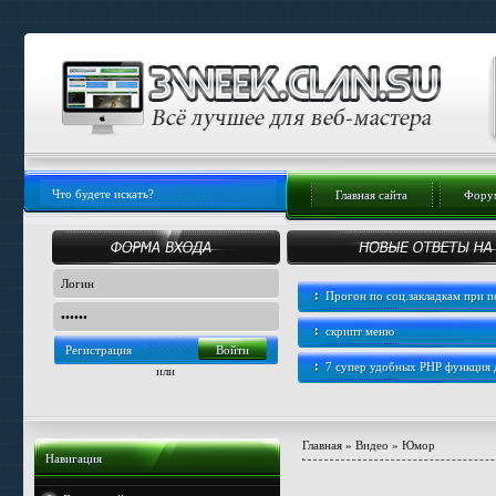
Главная сайта
Форум
Прогон по соц.закладкам при
скрипт меню
Регистрация
7 супер удобных PHP функция
или
Главная
»
Видео
»
Юмор
Навигация