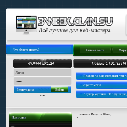
Главная сайта
Форум
Прогон по соц.закладкам при
скрипт меню
Регистрация
7 супер удобных PHP функция
или
Главная
»
Видео
»
Юмор
Навигация