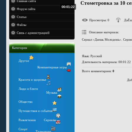
Главная сайта
Стометровка за 10 с
00:01:22
Форум сайта
Статьи
Просмотры
: 0
ДаЁш
Файлы
Описание материала
:
Связь с админстрацией
Сериал «Даешь Молодежь». Серия
Категории
Язык
: Русский
Другое
Длительность материала
: 00:01:22
Компьютерные игры
Всего комментариев
:
0
Красота и здоровье
Доб
Люди и блоги
Музыка
Общество
Путешествия и события
Развлечения
Сериалы
Спорт
Транспорт