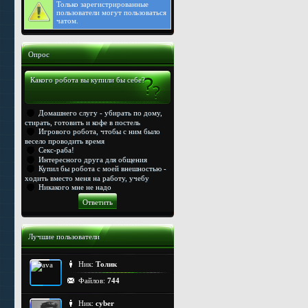
Только
зарегистрированные
пользователи могут пользоваться
чатом.
Опрос
Какого робота вы купили бы себе?
Домашнего слугу - убирать по дому,
стирать, готовить и кофе в постель
Игрового робота, чтобы с ним было
весело проводить время
Секс-раба!
Интересного друга для общения
Купил бы робота с моей внешностью -
ходить вместо меня на работу, учебу
Никакого мне не надо
Лучшие пользователи
Ник:
Толик
Файлов:
744
Ник:
cyber