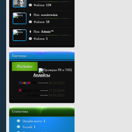
Файлов:
159
Ник:
waxirewion
Файлов:
59
Ник:
Admin™
Файлов:
5
Партнеры
Апдейты
G
o
o
g
le
PR
06.12.2013
Я
ндекс
тИЦ
27.03.2019
выдача
14.03.2021
Статистика
Онлайн всего:
1
Гостей:
1