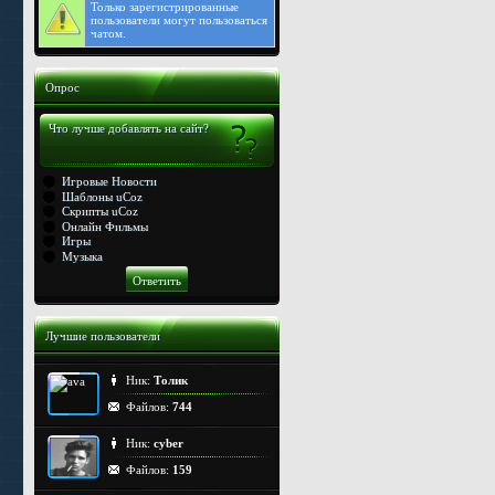
Только
зарегистрированные
пользователи могут пользоваться
чатом.
Опрос
Что лучше добавлять на сайт?
Игровые Новости
Шаблоны uCoz
Скрипты uCoz
Онлайн Фильмы
Игры
Музыка
Лучшие пользователи
Ник:
Толик
Файлов:
744
Ник:
cyber
Файлов:
159