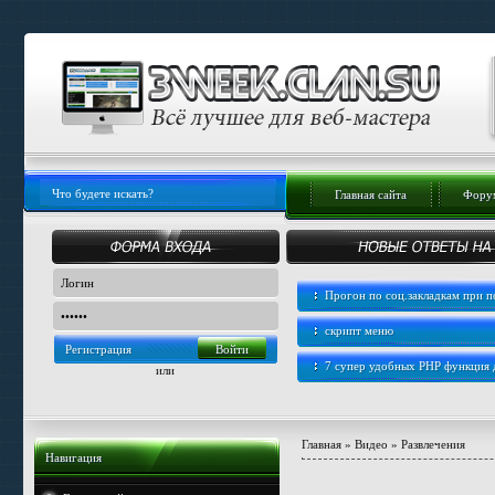
Главная сайта
Форум
Прогон по соц.закладкам при
скрипт меню
Регистрация
7 супер удобных PHP функция
или
Главная
»
Видео
»
Развлечения
Навигация