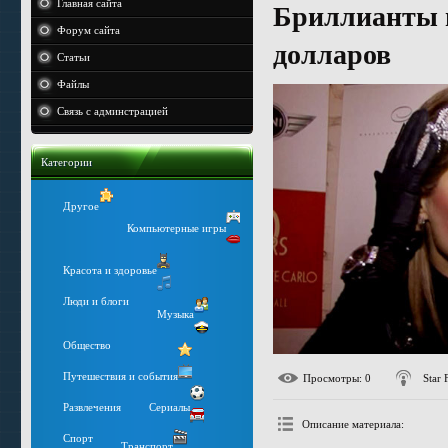
Главная сайта
Бриллианты в 
Форум сайта
долларов
Статьи
Файлы
Связь с админстрацией
Категории
Другое
Компьютерные игры
Красота и здоровье
Люди и блоги
Музыка
Общество
Путешествия и события
Просмотры
: 0
Star 
Развлечения
Сериалы
Описание материала
:
Спорт
Транспорт