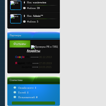
Ник:
waxirewion
Файлов:
59
Ник:
Admin™
Файлов:
5
Партнеры
Апдейты
G
o
o
g
le
PR
06.12.2013
Я
ндекс
тИЦ
27.03.2019
выдача
14.03.2021
Статистика
Онлайн всего:
1
Гостей:
1
Пользователей:
0