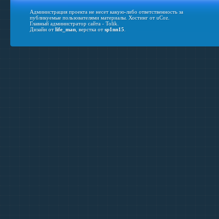
Администрация проекта не несет какую-либо ответственность за
публикуемые пользователями материалы.
Хостинг от
uCoz
.
Главный администратор сайта - Tolik.
Дизайн от
life_man
, верстка от
sp1nn15
.