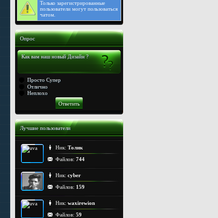
Только
зарегистрированные
пользователи могут пользоваться
чатом.
Опрос
Как вам наш новый Дизайн ?
Просто Супер
Отлично
Неплохо
Лучшие пользователи
Ник:
Толик
Файлов:
744
Ник:
cyber
Файлов:
159
Ник:
waxirewion
Файлов:
59