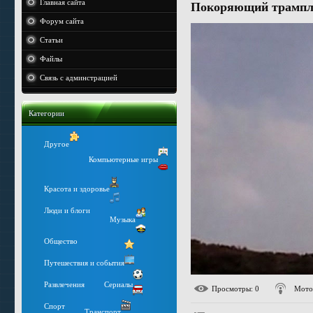
Главная сайта
Покоряющий трамп
Форум сайта
Статьи
Файлы
Связь с админстрацией
Категории
Другое
Компьютерные игры
Красота и здоровье
Люди и блоги
Музыка
Общество
Путешествия и события
Развлечения
Сериалы
Просмотры
: 0
Мото
Спорт
Транспорт