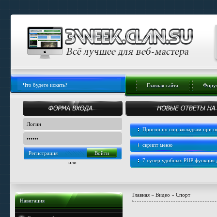
Главная сайта
Форум
Прогон по соц.закладкам при
скрипт меню
Регистрация
7 супер удобных PHP функция
или
Главная
»
Видео
»
Спорт
Навигация