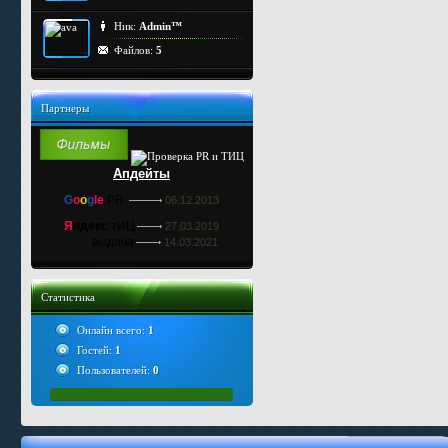
Ник:
Admin™
Файлов:
5
Партнеры
Апдейты
G
o
o
g
le
PR
06.12.2013
Я
ндекс
тИЦ
27.03.2019
выдача
14.03.2021
Статистика
Онлайн всего:
1
Гостей:
1
Пользователей:
0