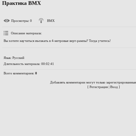
Практика BMX
Просмотры
: 0
BMX
Описание материала
:
Вы хотите научиться въезжать в 4-метровые верт-рампы? Тогда учитесь!
Язык
: Русский
Длительность материала
: 00:02:41
Всего комментариев
:
0
Добавлять комментарии могут только зарегистрированные
[
Регистрация
|
Вход
]