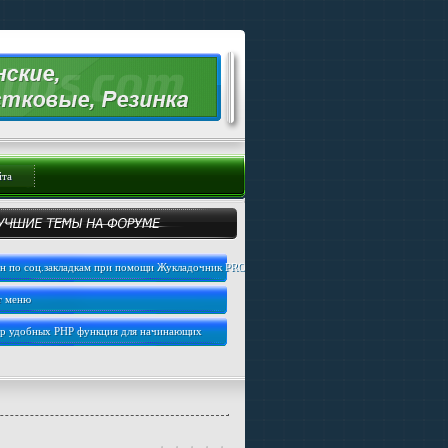
йта
н по соц.закладкам при помощи Жукладочник PRO
т меню
ер удобных PHP функция для начинающих