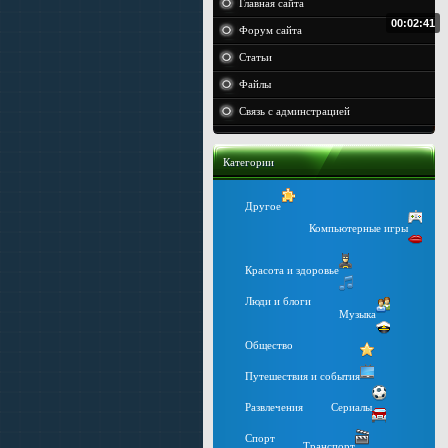
Главная сайта
00:02:41
Форум сайта
Статьи
Файлы
Связь с админстрацией
Категории
Другое
Компьютерные игры
Красота и здоровье
Люди и блоги
Музыка
Общество
Путешествия и события
Развлечения
Сериалы
Спорт
Транспорт