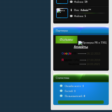
Файлов:
59
Ник:
Admin™
Файлов:
5
Партнеры
Апдейты
G
o
o
g
le
PR
06.12.2013
Я
ндекс
тИЦ
27.03.2019
выдача
14.03.2021
Статистика
Онлайн всего:
1
Гостей:
1
Пользователей:
0