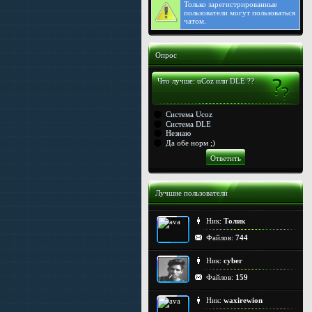
Только
зарегистрированные
пользователи могут пользоваться
чатом.
Опрос
Что лучше: uCoz или DLE ??
Система Ucoz
Система DLE
Незнаю
Да обе норм ;)
Лучшие пользователи
Ник:
Толик
Файлов:
744
Ник:
cyber
Файлов:
159
Ник:
waxirewion