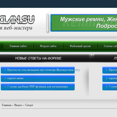
Главная сайта
Форум сайта
Файловый архив
Статьи са
Прогон по соц.закладкам при помощи Жукладочник PRO
Прого
скрипт меню
скрип
7 супер удобных PHP функция для начинающих
7 суп
Главная
»
Видео
»
Спорт