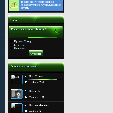
Только
зарегистрированные
пользователи могут пользоваться
чатом.
Опрос
Как вам наш новый Дизайн ?
Просто Супер
Отлично
Неплохо
Лучшие пользователи
Ник:
Толик
Файлов:
744
Ник:
cyber
Файлов:
159
Ник:
waxirewion
Файлов:
59