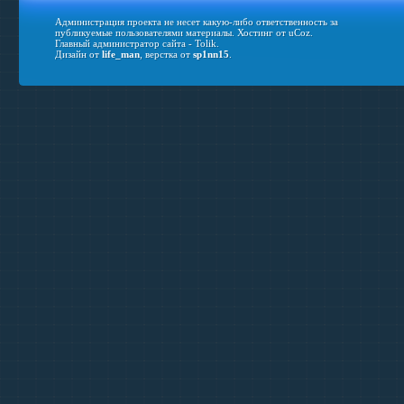
Администрация проекта не несет какую-либо ответственность за
публикуемые пользователями материалы.
Хостинг от
uCoz
.
Главный администратор сайта - Tolik.
Дизайн от
life_man
, верстка от
sp1nn15
.