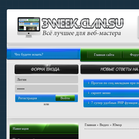
Главная сайта
Форум
Прогон по соц.закладкам при
скрипт меню
Регистрация
7 супер удобных PHP функция
или
Главная
»
Видео
»
Юмор
Навигация