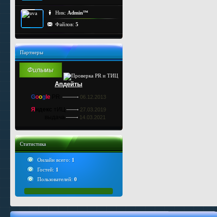
Ник:
Admin™
Файлов:
5
Партнеры
Апдейты
G
o
o
g
le
PR
06.12.2013
Я
ндекс
тИЦ
27.03.2019
выдача
14.03.2021
Статистика
Онлайн всего:
1
Гостей:
1
Пользователей:
0