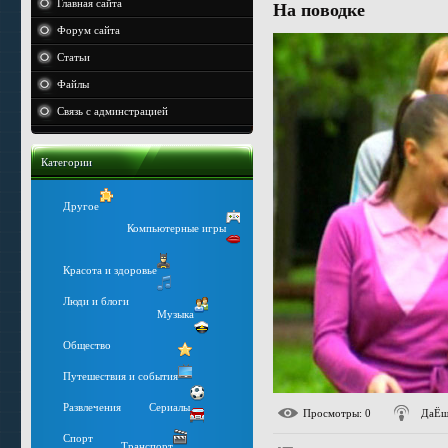
Главная сайта
На поводке
Форум сайта
Статьи
Файлы
Связь с админстрацией
Категории
Другое
Компьютерные игры
Красота и здоровье
Люди и блоги
Музыка
Общество
Путешествия и события
Развлечения
Сериалы
Просмотры
: 0
ДаЁш
Спорт
Транспорт