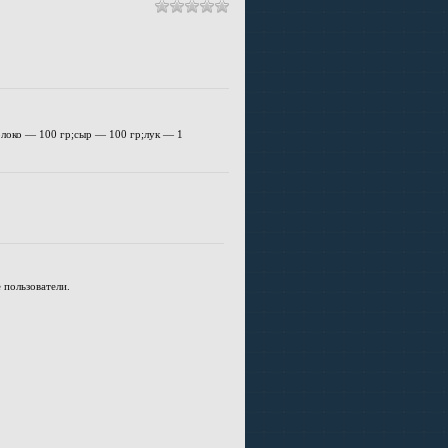
олоко — 100 гр;сыр — 100 гр;лук — 1
 пользователи.