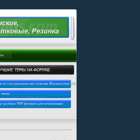
йта
н по соц.закладкам при помощи Жукладочник PRO
т меню
ер удобных PHP функция для начинающих