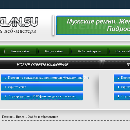
Главная сайта
Форум сайта
Файловый архив
Статьи са
Прогон по соц.закладкам при помощи Жукладочник PRO
Прого
скрипт меню
скрип
7 супер удобных PHP функция для начинающих
7 суп
Главная
»
Видео
»
Хобби и образование