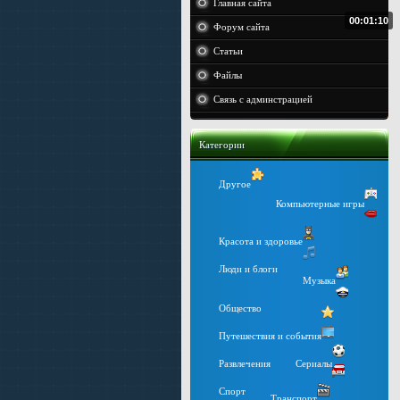
Главная сайта
00:01:10
Форум сайта
Статьи
Файлы
Связь с админстрацией
Категории
Другое
Компьютерные игры
Красота и здоровье
Люди и блоги
Музыка
Общество
Путешествия и события
Развлечения
Сериалы
Спорт
Транспорт