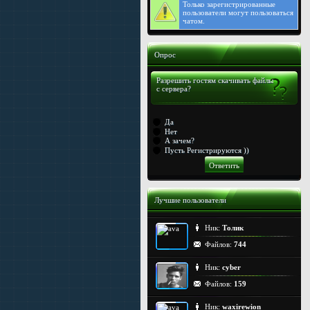
Только
зарегистрированные
пользователи могут пользоваться
чатом.
Опрос
Разрешить гостям скачивать файлы
с сервера?
Да
Нет
А зачем?
Пусть Регистрируются ))
Лучшие пользователи
Ник:
Толик
Файлов:
744
Ник:
cyber
Файлов:
159
Ник:
waxirewion