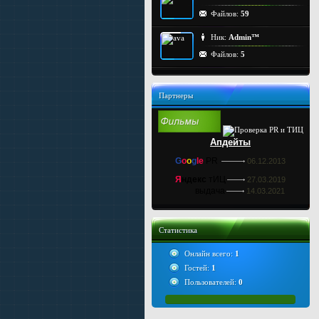
Файлов:
59
Ник:
Admin™
Файлов:
5
Партнеры
Апдейты
G
o
o
g
le
PR
06.12.2013
Я
ндекс
тИЦ
27.03.2019
выдача
14.03.2021
Статистика
Онлайн всего:
1
Гостей:
1
Пользователей:
0