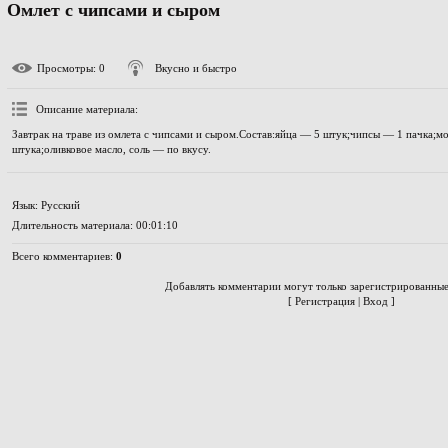
Омлет с чипсами и сыром
Просмотры
: 0
Вкусно и быстро
Описание материала
:
Завтрак на траве из омлета с чипсами и сыром.Состав:яйца — 5 штук;чипсы — 1 пачка;м
штука;оливковое масло, соль — по вкусу.
Язык
: Русский
Длительность материала
: 00:01:10
Всего комментариев
:
0
Добавлять комментарии могут только зарегистрированные
[
Регистрация
|
Вход
]