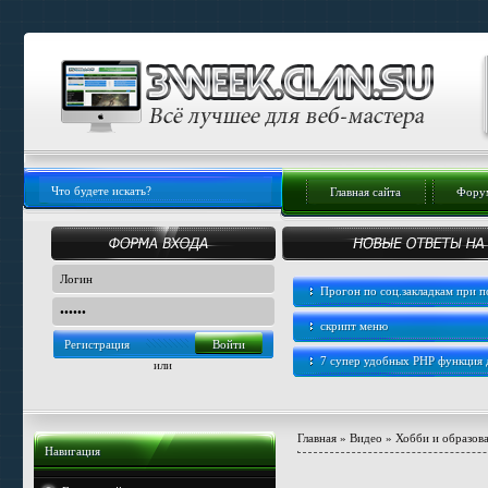
Главная сайта
Форум
Прогон по соц.закладкам при
скрипт меню
Регистрация
7 супер удобных PHP функция
или
Главная
»
Видео
»
Хобби и образов
Навигация