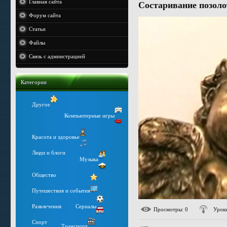
Главная сайта
Состаривание позол
Форум сайта
Статьи
Файлы
Связь с админстрацией
Категории
Другое
Компьютерные игры
Красота и здоровье
Люди и блоги
Музыка
Общество
Путешествия и события
Развлечения
Сериалы
Просмотры
: 0
Уроки
Спорт
Транспорт