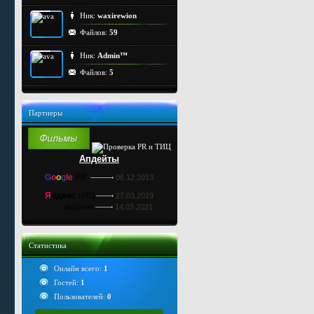
Ник:
waxirewion
Файлов:
59
Ник:
Admin™
Файлов:
5
Партнеры
Апдейты
G
o
o
g
le
PR
06.12.2013
Я
ндекс
тИЦ
27.03.2019
выдача
14.03.2021
Статистика
Онлайн всего:
1
Гостей:
1
Пользователей:
0