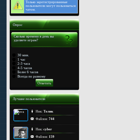
Только
зарегистрированные
пользователи могут пользоваться
чатом.
Опрос
Сколько времени в день вы
уделяете играм?
30 мин.
1 час
2-3 часа
4-5 часов
Более 6 часов
Всегда по разному
Лучшие пользователи
Ник:
Толик
Файлов:
744
Ник:
cyber
Файлов:
159