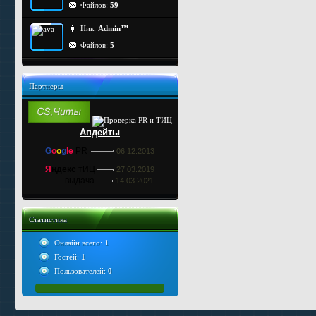
Файлов:
59
Ник:
Admin™
Файлов:
5
Партнеры
Апдейты
G
o
o
g
le
PR
06.12.2013
Я
ндекс
тИЦ
27.03.2019
выдача
14.03.2021
Статистика
Онлайн всего:
1
Гостей:
1
Пользователей:
0