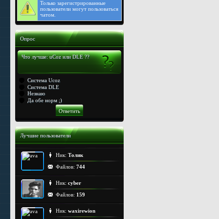
Только
зарегистрированные
пользователи могут пользоваться
чатом.
Опрос
Что лучше: uCoz или DLE ??
Система Ucoz
Система DLE
Незнаю
Да обе норм ;)
Лучшие пользователи
Ник:
Толик
Файлов:
744
Ник:
cyber
Файлов:
159
Ник:
waxirewion