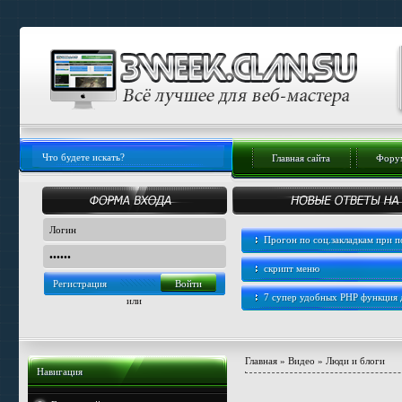
Главная сайта
Форум
Прогон по соц.закладкам при
скрипт меню
Регистрация
7 супер удобных PHP функция
или
Главная
»
Видео
»
Люди и блоги
Навигация