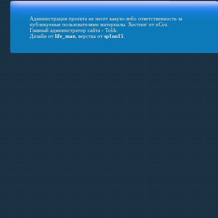
Администрация проекта не несет какую-либо ответственность за
публикуемые пользователями материалы.
Хостинг от
uCoz
.
Главный администратор сайта - Tolik.
Дизайн от
life_man
, верстка от
sp1nn15
.