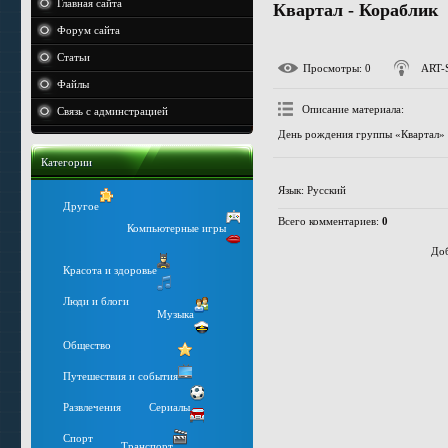
Главная сайта
Квартал - Кораблик
Форум сайта
Статьи
Просмотры
: 0
ART-
Файлы
Описание материала
:
Связь с админстрацией
День рождения группы «Квартал» 
Категории
Язык
: Русский
Другое
Всего комментариев
:
0
Компьютерные игры
Доб
Красота и здоровье
Люди и блоги
Музыка
Общество
Путешествия и события
Развлечения
Сериалы
Спорт
Транспорт