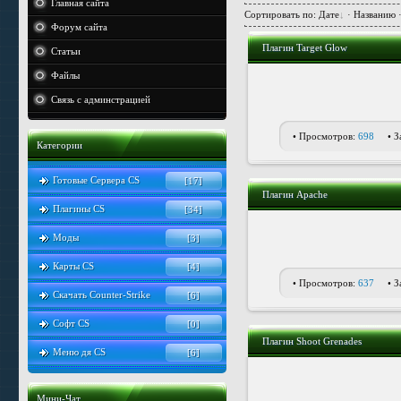
Главная сайта
Сортировать по
:
Дате
·
Названию
Форум сайта
Плагин Target Glow
Статьи
Файлы
Связь с админстрацией
• Просмотров:
698
• З
Категории
Готовые Сервера CS
[17]
Плагин Apache
Плагины CS
[34]
Моды
[3]
Карты CS
[4]
• Просмотров:
637
• З
Скачать Counter-Strike
[6]
Софт CS
[0]
Плагин Shoot Grenades
Меню дя CS
[6]
Мини-Чат