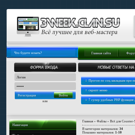
Главная сайта
Форум
Прогон по соц.закладкам при
скрипт меню
Регистрация
7 супер удобных PHP функция
или
Главная
»
Файлы
»
Всё для Counter-S
Навигация
В категории материалов
:
34
Показано материалов
:
1-10