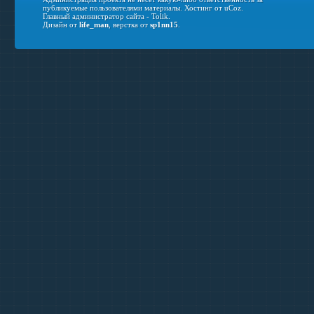
публикуемые пользователями материалы.
Хостинг от
uCoz
.
Главный администратор сайта - Tolik.
Дизайн от
life_man
, верстка от
sp1nn15
.