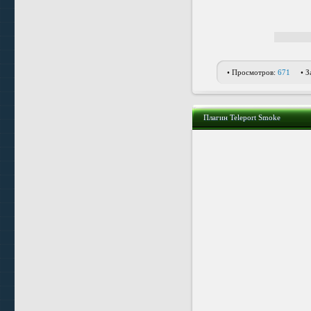
• Просмотров:
671
• З
Плагин Teleport Smoke