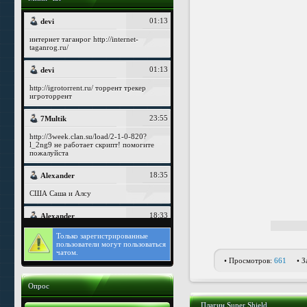
Только
зарегистрированные
пользователи могут пользоваться
чатом.
• Просмотров:
661
• З
Опрос
Плагин Super Shield