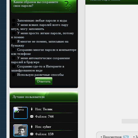
Каким образом вы сохраняете
свои пароли?
Запоминаю любые пароли и коды
У меня всяких паролей всего пару
штук, могу запомнить
У меня просто легкие пароли, потому
и помню
Я многие не помню, записываю на
бумажку
Сохраняю многие пароли в компьютере
или телефоне
У меня автоматическое сохранение
паролей в браузере
Сохраняю где-то в Интернете в
зашифрованном виде
Использую различные способы
Лучшие пользователи
Ник:
Толик
Файлов:
744
Ник:
cyber
Файлов:
159
• Просмотров:
679
• З