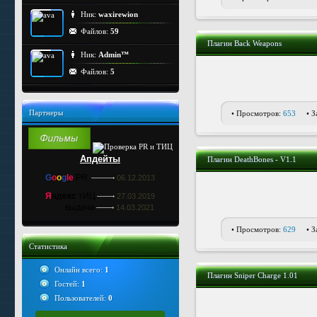
Ник:
waxirewion
Файлов:
59
Плагин Back Weapons
Ник:
Admin™
Файлов:
5
Партнеры
• Просмотров:
653
• З
Апдейты
Плагин DeathBones - V1.1
G
o
o
g
le
PR
06.12.2013
Я
ндекс
тИЦ
27.03.2019
выдача
14.03.2021
• Просмотров:
629
• З
Статистика
Онлайн всего:
1
Плагин Sniper Charge 1.01
Гостей:
1
Пользователей:
0