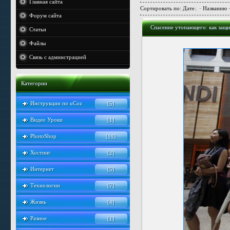
Главная сайта
Сортировать по
:
Дате
·
Названию
Форум сайта
Спасение утопающего: как защи
Статьи
Файлы
Связь с админстрацией
Категории
Инструкции по uCoz
[5]
Видео Уроки
[1]
PhotoShop
[11]
Хостинг
[2]
Интернет
[5]
Технологии
[7]
Жизнь
[4]
Разное
[1]