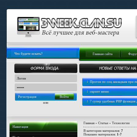
Главная сайта
Форум
Прогон по соц.закладкам при
скрипт меню
Регистрация
7 супер удобных PHP функция
или
Главная
»
Статьи
» Технологии
Навигация
В категории материалов
:
7
Показано материалов
:
1-7