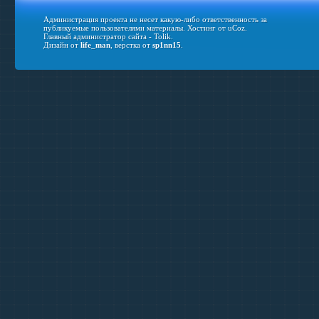
Администрация проекта не несет какую-либо ответственность за
публикуемые пользователями материалы.
Хостинг от
uCoz
.
Главный администратор сайта - Tolik.
Дизайн от
life_man
, верстка от
sp1nn15
.