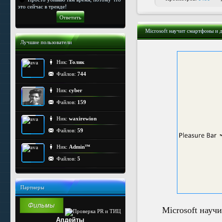
это сейчас в тренде!
Microsoft научит смартфоны и 
Лучшие пользователи
Ник:
Толик
Файлов:
744
Ник:
cyber
Файлов:
159
Ник:
waxirewion
Файлов:
59
Ник:
Admin™
Файлов:
5
Партнеры
Microsoft науч
Апдейты