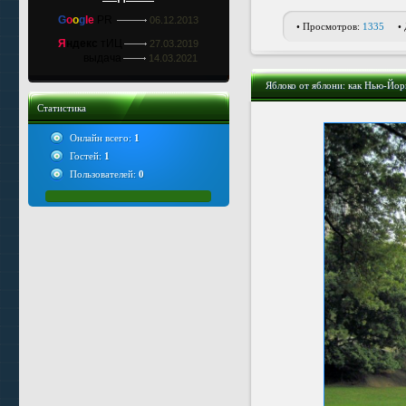
G
o
o
g
le
PR
06.12.2013
• Просмотров:
1335
•
Я
ндекс
тИЦ
27.03.2019
выдача
14.03.2021
Яблоко от яблони: как Нью-Йор
Статистика
Онлайн всего:
1
Гостей:
1
Пользователей:
0