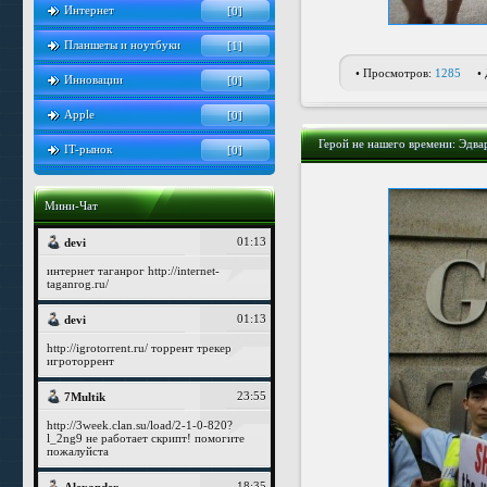
Интернет
[0]
Планшеты и ноутбуки
[1]
• Просмотров:
1285
•
Инновации
[0]
Apple
[0]
Герой не нашего времени: Эдва
IT-рынок
[0]
Мини-Чат