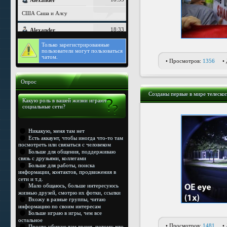
Только
зарегистрированные
пользователи могут пользоваться
чатом.
• Просмотров:
1356
•
Опрос
Созданы первые в мире телеско
Какую роль в вашей жизни играют
социальные сети?
Никакую, меня там нет
Есть аккаунт, чтобы иногда что-то там
посмотреть или связаться с человеком
Больше для общения, поддерживаю
связь с друзьями, коллегами
Больше для работы, поиска
информации, контактов, продвижения в
сети и т.д.
Мало общаюсь, больше интересуюсь
жизнью друзей, смотрю их фотки, ссылки
Вхожу в разные группы, читаю
информацию по своим интересам
Больше играю в игры, чем все
остальное
• Просмотров:
1481
•
Просто убиваю там время, потому что