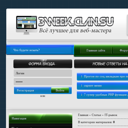
Главная сайта
Форум
Прогон по соц.закладкам при
скрипт меню
Регистрация
7 супер удобных PHP функция
или
Главная
»
Статьи
» IT-рынок
Навигация
В категории материалов
:
0