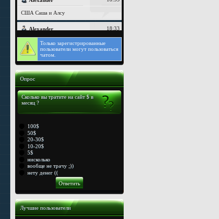
Только
зарегистрированные
пользователи могут пользоваться
чатом.
Опрос
Сколько вы тратите на сайт $ в
месяц ?
100$
50$
20-30$
10-20$
5$
нисколько
вообще не трачу ;))
нету денег ((
Лучшие пользователи