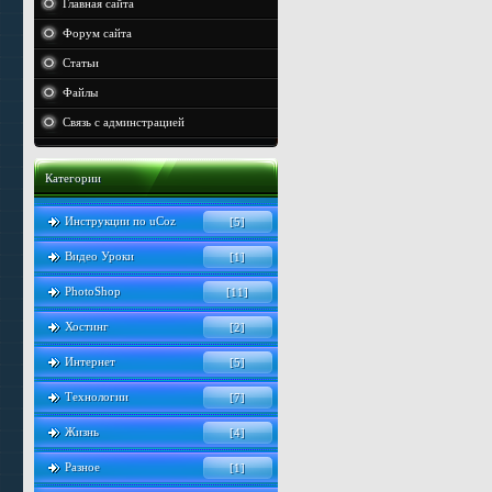
Главная сайта
Форум сайта
Статьи
Файлы
Связь с админстрацией
Категории
Инструкции по uCoz
[5]
Видео Уроки
[1]
PhotoShop
[11]
Хостинг
[2]
Интернет
[5]
Технологии
[7]
Жизнь
[4]
Разное
[1]