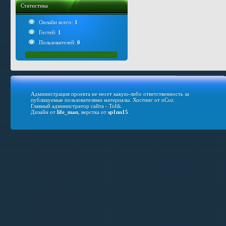
Статистика
Онлайн всего:
1
Гостей:
1
Пользователей:
0
Администрация проекта не несет какую-либо ответственность за
публикуемые пользователями материалы.
Хостинг от
uCoz
.
Главный администратор сайта - Tolik.
Дизайн от
life_man
, верстка от
sp1nn15
.