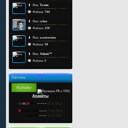
Ник:
Толик
Файлов:
744
Ник:
cyber
Файлов:
159
Ник:
waxirewion
Файлов:
59
Ник:
Admin™
Файлов:
5
Партнеры
Апдейты
G
o
o
g
le
PR
06.12.2013
Я
ндекс
тИЦ
27.03.2019
выдача
14.03.2021