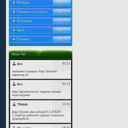
Интернет
[0]
Планшеты и ноутбуки
[1]
Инновации
[0]
Apple
[0]
IT-рынок
[0]
Мини-Чат