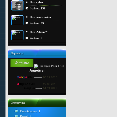
Ник:
cyber
Файлов:
159
Ник:
waxirewion
Файлов:
59
Ник:
Admin™
Файлов:
5
Партнеры
Апдейты
G
o
o
g
le
PR
06.12.2013
Я
ндекс
тИЦ
27.03.2019
выдача
14.03.2021
Статистика
Онлайн всего:
1
Гостей:
1