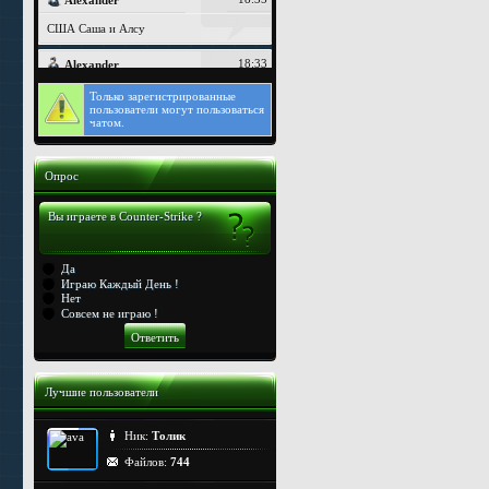
Только
зарегистрированные
пользователи могут пользоваться
чатом.
Опрос
Вы играете в Counter-Strike ?
Да
Играю Каждый День !
Нет
Совсем не играю !
Лучшие пользователи
Ник:
Толик
Файлов:
744