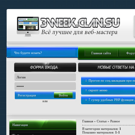
Главная сайта
Форум
Прогон по соц.закладкам при
скрипт меню
Регистрация
7 супер удобных PHP функция
или
Главная
»
Статьи
» Разное
Навигация
В категории материалов
:
1
Показано материалов
:
1-1