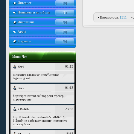
Интернет
[0]
Планшеты и ноутбуки
[1]
• Просмотров:
1511
•
Инновации
[0]
Apple
[0]
IT-рынок
[0]
Мини-Чат