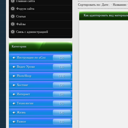
Главная сайта
Сортировать по
:
Дате
·
Названию
Форум сайта
Как адаптировать вид материал
Статьи
Файлы
Связь с админстрацией
Категории
Инструкции по uCoz
[5]
Видео Уроки
[1]
PhotoShop
[11]
Хостинг
[2]
Интернет
[5]
Технологии
[7]
Жизнь
[4]
Разное
[1]